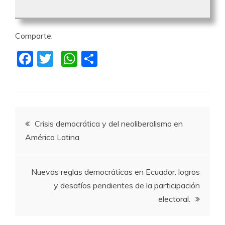
Comparte:
F
T
W
C
a
w
h
o
c
itt
at
m
e
er
s
p
Navegación
b
A
a
Crisis democrática y del neoliberalismo en
o
p
rti
América Latina
de
o
p
r
k
entradas
Nuevas reglas democráticas en Ecuador: logros
y desafíos pendientes de la participación
electoral.