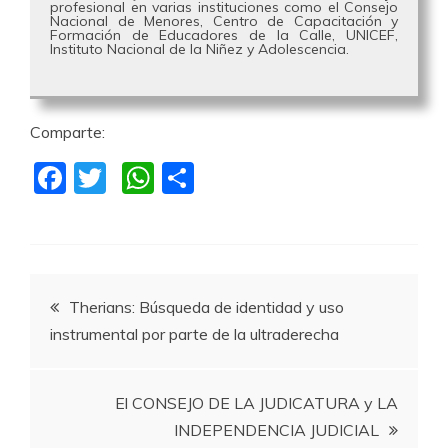
profesional en varias instituciones como el Consejo
Nacional de Menores, Centro de Capacitación y
Formación de Educadores de la Calle, UNICEF,
Instituto Nacional de la Niñez y Adolescencia.
Comparte:
F
T
W
C
a
w
h
o
c
itt
at
m
e
er
s
p
Navegación
b
A
a
Therians: Búsqueda de identidad y uso
o
p
rti
instrumental por parte de la ultraderecha
de
o
p
r
k
entradas
El CONSEJO DE LA JUDICATURA y LA
INDEPENDENCIA JUDICIAL