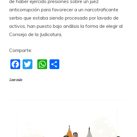
de haber ejercido presiones sobre un juez
anticorrupción para favorecer a un narcotraficante
serbio que estaba siendo procesado por lavado de
activos, han puesto bajo análisis la forma de elegir al
Consejo de la Judicatura,
Comparte:
F
T
W
C
a
w
h
o
Leer más
c
itt
at
m
e
er
s
p
b
A
a
o
p
rti
o
p
r
k