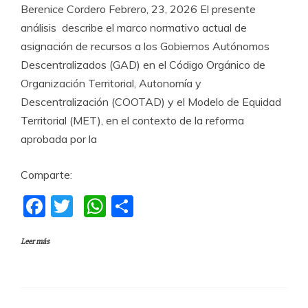
Berenice Cordero Febrero, 23, 2026 El presente
análisis describe el marco normativo actual de
asignación de recursos a los Gobiernos Autónomos
Descentralizados (GAD) en el Código Orgánico de
Organización Territorial, Autonomía y
Descentralización (COOTAD) y el Modelo de Equidad
Territorial (MET), en el contexto de la reforma
aprobada por la
Comparte:
F
T
W
C
a
w
h
o
Leer más
c
itt
at
m
e
er
s
p
b
A
a