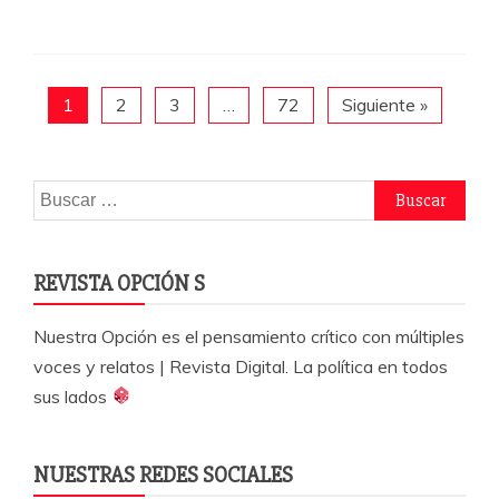
e
er
s
p
b
A
a
o
p
rti
1
2
3
…
72
Siguiente »
o
p
r
k
Buscar:
REVISTA OPCIÓN S
Nuestra Opción es el pensamiento crítico con múltiples
voces y relatos | Revista Digital. La política en todos
sus lados
NUESTRAS REDES SOCIALES