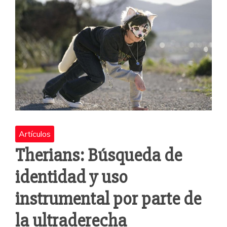
o
p
rti
o
p
r
k
Artículos
Therians: Búsqueda de
identidad y uso
instrumental por parte de
la ultraderecha