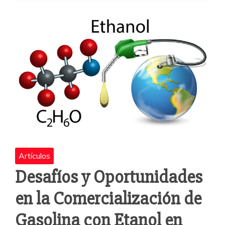
b
A
a
o
p
rti
o
p
r
k
Artículos
Desafíos y Oportunidades
en la Comercialización de
Gasolina con Etanol en