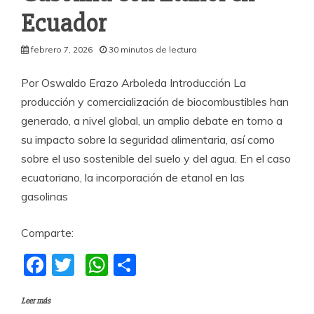
Ecuador
febrero 7, 2026
30 minutos de lectura
Por Oswaldo Erazo Arboleda Introducción La
producción y comercialización de biocombustibles han
generado, a nivel global, un amplio debate en torno a
su impacto sobre la seguridad alimentaria, así como
sobre el uso sostenible del suelo y del agua. En el caso
ecuatoriano, la incorporación de etanol en las
gasolinas
Comparte:
F
T
W
C
a
w
h
o
Leer más
c
itt
at
m