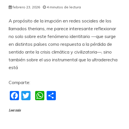
febrero 23, 2026
4 minutos de lectura
A propósito de la irrupción en redes sociales de los
llamados therians, me parece interesante reflexionar
no solo sobre este fenómeno identitario —que surge
en distintos países como respuesta a la pérdida de
sentido ante la crisis climática y civilizatoria—, sino
también sobre el uso instrumental que la ultraderecha
está
Comparte:
F
T
W
C
a
w
h
o
Leer más
c
itt
at
m
e
er
s
p