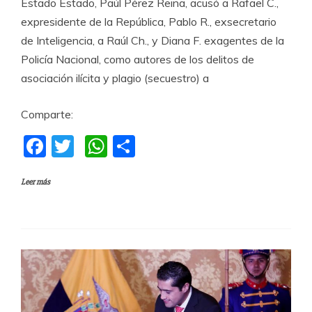
Estado Estado, Paúl Pérez Reina, acusó a Rafael C.,
expresidente de la República, Pablo R., exsecretario
de Inteligencia, a Raúl Ch., y Diana F. exagentes de la
Policía Nacional, como autores de los delitos de
asociación ilícita y plagio (secuestro) a
Comparte:
F
T
W
C
a
w
h
o
Leer más
c
itt
at
m
e
er
s
p
b
A
a
o
p
rti
o
p
r
k