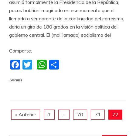
asumió formalmente la Presidencia de la República,
pocos habrían imaginado en ese momento que el
llamado a ser garante de la continuidad del correismo,
daría un giro de 180 grados en la visión política del
gobierno central. El (mal llamado) socialismo del
Comparte:
F
T
W
C
a
w
h
o
Leer más
c
itt
at
m
e
er
s
p
b
A
a
o
p
rti
« Anterior
1
…
70
71
72
o
p
r
k