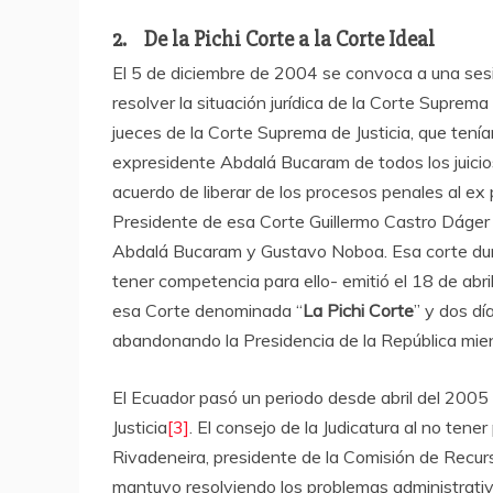
2. De la Pichi Corte a la Corte Ideal
El 5 de diciembre de 2004 se convoca a una sesi
resolver la situación jurídica de la Corte Supre
jueces de la Corte Suprema de Justicia, que tenía
expresidente Abdalá Bucaram de todos los juicio
acuerdo de liberar de los procesos penales al e
Presidente de esa Corte Guillermo Castro Dáger 
Abdalá Bucaram y Gustavo Noboa. Esa corte duró
tener competencia para ello- emitió el 18 de ab
esa Corte denominada “
La Pichi Corte
” y dos dí
abandonando la Presidencia de la República mient
El Ecuador pasó un periodo desde abril del 200
Justicia
[3]
. El consejo de la Judicatura al no ten
Rivadeneira, presidente de la Comisión de Recur
mantuvo resolviendo los problemas administrativo