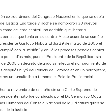
ón extraordinaria del Congreso Nacional en la que se debía
ma de Justicia. Esa tarde y noche se nombraron 30 nuevos
n como acuerdo central una decisión que liberar al
s penales que tenía en su contra. A ese acuerdo se sumó el
x presidente Gustavo Noboa. El día 29 de marzo de 2005 el
cumplió con la “misión” y anuló los procesos penales contra
 pocos días más, pues el Presidente de la República- sin
ril de 2005 un decreto dejando sin efecto el nombramiento de
as después huyó del Palacio de Carondelet en un helicóptero,
ras un tumulto iba a tomarse el Palacio Presidencial.
5 hasta noviembre de ese año sin una Corte Suprema de
er presidente nato fue conducido por el Dr. Germánico Maya
sos Humanos del Consejo Nacional de la Judicatura quien se
s de la Justicia.