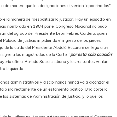
ica de manera que las designaciones si venían “apadrinadas”
e la manera de “despolitizar la justicia”. Hay un episodio en
sticia nombrada en 1984 por el Congreso Nacional no pudo
ran del agrado del Presidente León Febres Cordero, quien
Palacio de Justicia impidiendo el ingreso de los jueces
o de la caída del Presidente Abdalá Bucaram se llegó a un
signe a los magistrados de la Corte, “
por esta sola ocasión
”
oría afín al Partido Socialcristiano y los restantes venían
ro Izquierda.
nos administrativos y disciplinarios nunca va a alcanzar el
cta o indirectamente de un estamento político. Una corte lo
 los sistemas de Administración de Justicia, y lo que los
l de la Judicatura, órgano autónomo y le encarga al Congreso