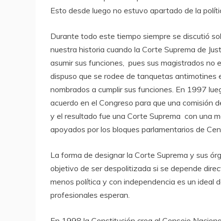
Esto desde luego no estuvo apartado de la polít
Durante todo este tiempo siempre se discutió sobr
nuestra historia cuando la Corte Suprema de Ju
asumir sus funciones, pues sus magistrados no e
dispuso que se rodee de tanquetas antimotines el 
nombrados a cumplir sus funciones. En 1997 lueg
acuerdo en el Congreso para que una comisión de
y el resultado fue una Corte Suprema con una may
apoyados por los bloques parlamentarios de Cent
La forma de designar la Corte Suprema y sus órga
objetivo de ser despolitizada si se depende dire
menos política y con independencia es un ideal de
profesionales esperan.
En 1998 la Constitución crea al Consejo Naciona