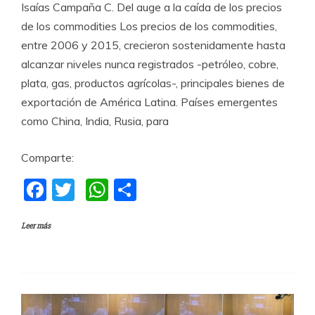
Isaías Campaña C. Del auge a la caída de los precios
de los commodities Los precios de los commodities,
entre 2006 y 2015, crecieron sostenidamente hasta
alcanzar niveles nunca registrados -petróleo, cobre,
plata, gas, productos agrícolas-, principales bienes de
exportación de América Latina. Países emergentes
como China, India, Rusia, para
Comparte:
F
T
W
C
a
w
h
o
Leer más
c
itt
at
m
e
er
s
p
b
A
a
o
p
rti