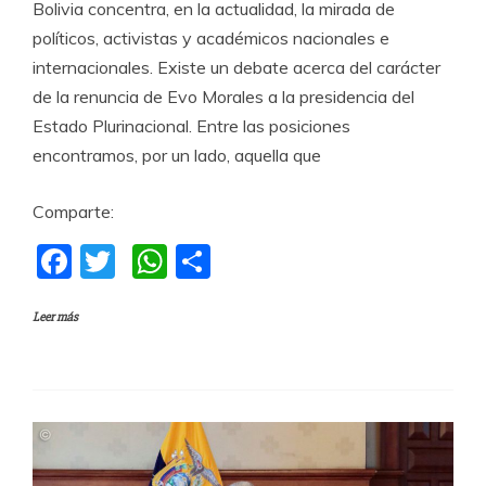
Bolivia concentra, en la actualidad, la mirada de
políticos, activistas y académicos nacionales e
internacionales. Existe un debate acerca del carácter
de la renuncia de Evo Morales a la presidencia del
Estado Plurinacional. Entre las posiciones
encontramos, por un lado, aquella que
Comparte:
F
T
W
C
a
w
h
o
Leer más
c
itt
at
m
e
er
s
p
b
A
a
o
p
rti
o
p
r