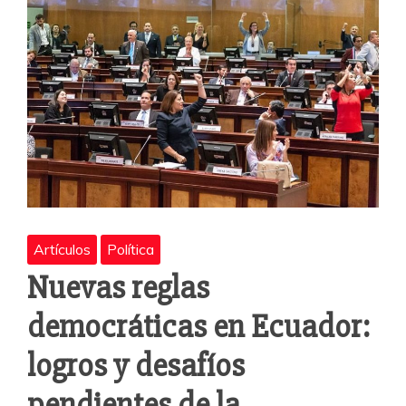
o
p
r
k
Artículos
Política
Nuevas reglas
democráticas en Ecuador:
logros y desafíos
pendientes de la