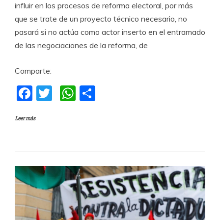
influir en los procesos de reforma electoral, por más
que se trate de un proyecto técnico necesario, no
pasará si no actúa como actor inserto en el entramado
de las negociaciones de la reforma, de
Comparte:
F
T
W
C
a
w
h
o
Leer más
c
itt
at
m
e
er
s
p
b
A
a
o
p
rti
o
p
r
k