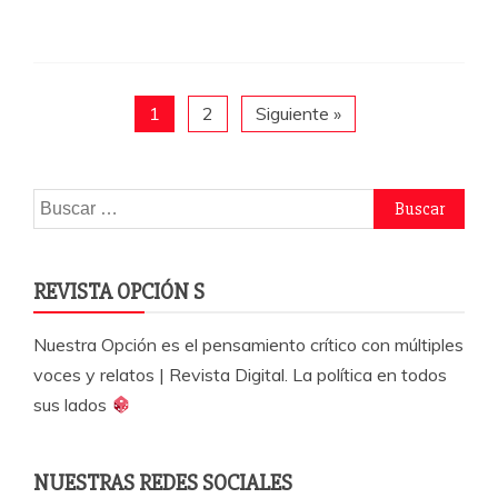
c
itt
at
m
e
er
s
p
b
A
a
o
p
rti
1
2
Siguiente »
o
p
r
k
Buscar:
REVISTA OPCIÓN S
Nuestra Opción es el pensamiento crítico con múltiples
voces y relatos | Revista Digital. La política en todos
sus lados
NUESTRAS REDES SOCIALES