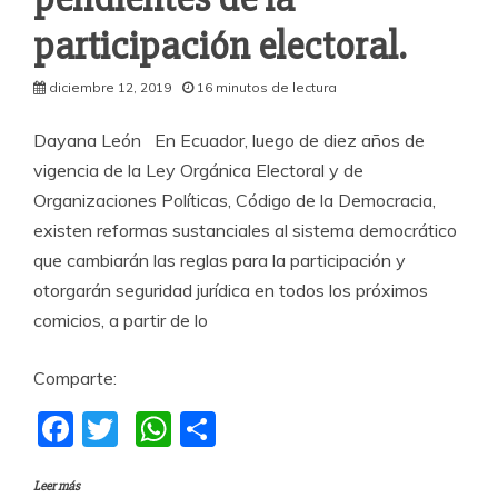
participación electoral.
diciembre 12, 2019
16 minutos de lectura
Dayana León En Ecuador, luego de diez años de
vigencia de la Ley Orgánica Electoral y de
Organizaciones Políticas, Código de la Democracia,
existen reformas sustanciales al sistema democrático
que cambiarán las reglas para la participación y
otorgarán seguridad jurídica en todos los próximos
comicios, a partir de lo
Comparte:
F
T
W
C
a
w
h
o
Leer más