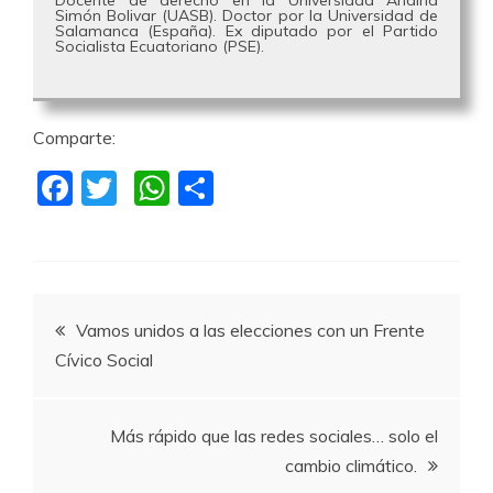
Docente de derecho en la Universidad Andina
Simón Bolivar (UASB). Doctor por la Universidad de
Salamanca (España). Ex diputado por el Partido
Socialista Ecuatoriano (PSE).
Comparte:
F
T
W
C
a
w
h
o
c
itt
at
m
e
er
s
p
Navegación
b
A
a
Vamos unidos a las elecciones con un Frente
o
p
rti
Cívico Social
de
o
p
r
k
entradas
Más rápido que las redes sociales… solo el
cambio climático.