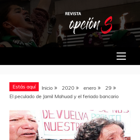
Saltar
al
contenido
OPCIÓN S
Estás aquí
Inicio
2020
enero
29
El peculado de Jamil Mahuad y el feriado bancario