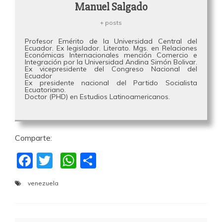
Manuel Salgado
+ posts
Profesor Emérito de la Universidad Central del
Ecuador. Ex legislador. Literato. Mgs. en Relaciones
Económicas Internacionales mención Comercio e
Integración por la Universidad Andina Simón Bolivar.
Ex vicepresidente del Congreso Nacional del
Ecuador
Ex presidente nacional del Partido Socialista
Ecuatoriano.
Doctor (PHD) en Estudios Latinoamericanos.
Comparte:
F
T
W
C
a
w
h
o
venezuela
c
itt
at
m
e
er
s
p