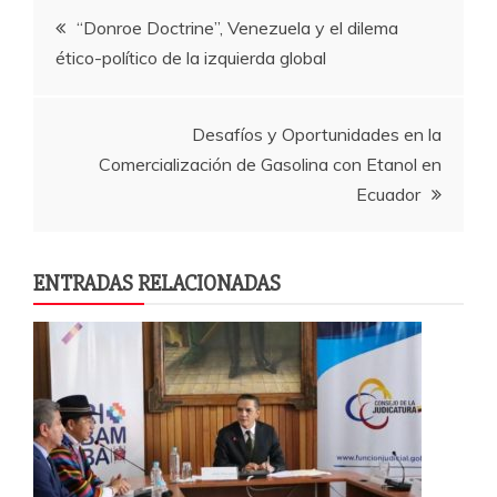
b
A
a
Navegación
“Donroe Doctrine”, Venezuela y el dilema
o
p
rti
ético-político de la izquierda global
o
p
r
de
k
entradas
Desafíos y Oportunidades en la
Comercialización de Gasolina con Etanol en
Ecuador
ENTRADAS RELACIONADAS