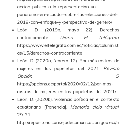
accion-publica-a-la-representacion-un-
panorama-en-ecuador-sobre-las-elecciones-del-
2019-con-enfoque-y-perspectiva-de-genero/
León, D. (2019b, mayo 22). Derechos
contracorriente.
Diario El Telégrafo
.
https://www.eltelegrafo.com.ec/noticias/columnist
as/15/derechos-contracorriente
León, D. (2020a, febrero 12). Por más rostros de
mujeres en las papeletas del 2021.
Revista
Opción S
.
https://opcions.ec/portal/2020/02/12/por-mas-
rostros-de-mujeres-en-las-papeletas-del-2021/
León, D. (2020b). Violencia política en el contexto
ecuatoriano [Ponencia].
Memoria ciclo virtual
,
29-31.
http://repositorio.consejodecomunicacion.gob.ec//h