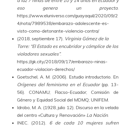
a luz 7 niñas de entre 10 y 14 años en Ecuador y
eso genera un proyecto
.
https://www.eluniverso.com/guayaquil/2020/09/2
4/nota/7989538/embarazo-adolescente-es-
visto-como-detonante-violencia-contra/
(2018, septiembre 17).
Virginia Gómez de la
Torre: “El Estado es encubridor y cómplice de los
violadores sexuales”
.
https://gk.city/2018/09/17/embarazo-ninas-
ecuador-violacion-derechos/
Goetschel, A. M. (2006). Estudio introductorio. En
Orígenes del feminismo en el Ecuador
(pp. 13-
56). CONAMU; Flacso-Ecuador; Comisión de
Género y Equidad Social del MDMQ; UNIFEM.
Idrobo, M. A. (1928, julio 12). Discurso en la velada
del centro «Cultura y Renovación»
La Nación
.
INEC. (2012).
6 de cada 10 mujeres sufren