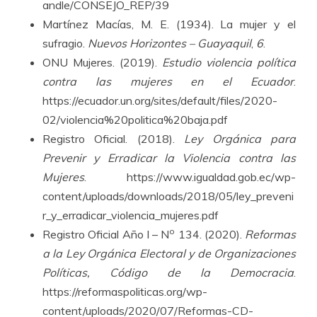
andle/CONSEJO_REP/39
Martínez Macías, M. E. (1934). La mujer y el
sufragio.
Nuevos Horizontes – Guayaquil
,
6
.
ONU Mujeres. (2019).
Estudio violencia política
contra las mujeres en el Ecuador
.
https://ecuador.un.org/sites/default/files/2020-
02/violencia%20politica%20baja.pdf
Registro Oficial. (2018).
Ley Orgánica para
Prevenir y Erradicar la Violencia contra las
Mujeres
. https://www.igualdad.gob.ec/wp-
content/uploads/downloads/2018/05/ley_preveni
r_y_erradicar_violencia_mujeres.pdf
o
Registro Oficial Año I – N
134. (2020).
Reformas
a la Ley Orgánica Electoral y de Organizaciones
Políticas, Código de la Democracia
.
https://reformaspoliticas.org/wp-
content/uploads/2020/07/Reformas-CD-