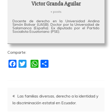
Victor Granda Aguilar
+ posts
Docente de derecho en la Universidad Andina
Simón Bolivar (UASB). Doctor por la Universidad de
Salamanca (España). Ex diputado por el Partido
Socialista Ecuatoriano (PSE).
Comparte:
F
T
W
C
a
w
h
o
c
itt
at
m
e
er
s
p
Navegación
b
A
a
Las familias diversas, derecho a la identidad y
o
p
rti
la discriminación estatal en Ecuador.
de
o
p
r