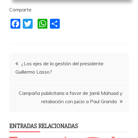
Comparte:
F
T
W
C
a
w
h
o
c
itt
at
m
e
er
s
p
Navegación
b
A
a
¿Los ejes de la gestión del presidente
o
p
rti
Guillermo Lasso?
de
o
p
r
k
entradas
Campaña publicitaria a favor de Jamil Mahuad y
retaliación con juicio a Paul Granda
ENTRADAS RELACIONADAS