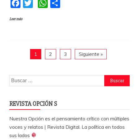
F
T
W
C
a
w
h
o
Leer más
c
itt
at
m
e
er
s
p
b
A
a
o
p
rti
1
2
3
Siguiente »
o
p
r
k
Buscar:
REVISTA OPCIÓN S
Nuestra Opción es el pensamiento crítico con múltiples
voces y relatos | Revista Digital. La política en todos
sus lados