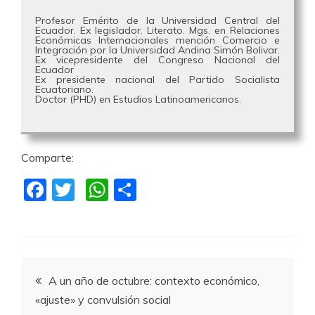
Profesor Emérito de la Universidad Central del
Ecuador. Ex legislador. Literato. Mgs. en Relaciones
Económicas Internacionales mención Comercio e
Integración por la Universidad Andina Simón Bolivar.
Ex vicepresidente del Congreso Nacional del
Ecuador
Ex presidente nacional del Partido Socialista
Ecuatoriano.
Doctor (PHD) en Estudios Latinoamericanos.
Comparte:
F
T
W
C
a
w
h
o
c
itt
at
m
e
er
s
p
Navegación
b
A
a
A un año de octubre: contexto económico,
o
p
rti
«ajuste» y convulsión social
de