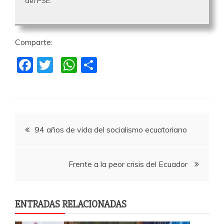
del PSE.
Comparte:
F
T
W
C
a
w
h
o
c
itt
at
m
e
er
s
p
Navegación
b
A
a
94 años de vida del socialismo ecuatoriano
o
p
rti
de
o
p
r
Frente a la peor crisis del Ecuador
k
entradas
ENTRADAS RELACIONADAS