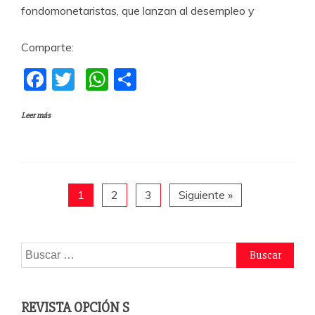
fondomonetaristas, que lanzan al desempleo y
Comparte:
F
T
W
C
a
w
h
o
Leer más
c
itt
at
m
e
er
s
p
b
A
a
o
p
rti
1
2
3
Siguiente »
o
p
r
k
Buscar:
REVISTA OPCIÓN S