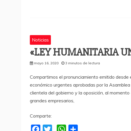
c
itt
at
m
e
er
s
p
b
A
a
o
p
rti
o
p
r
Noticias
k
«LEY HUMANITARIA UN
mayo 16, 2020
3 minutos de lectura
Compartimos el pronunciamiento emitido desde el
económico urgentes aprobadas por la Asamblea N
clientela del gobierno y la oposición, al momento
grandes empresarios,
Comparte:
F
T
W
C