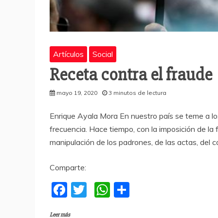
Artículos
Social
Receta contra el fraude
mayo 19, 2020
3 minutos de lectura
Enrique Ayala Mora En nuestro país se teme a lo
frecuencia. Hace tiempo, con la imposición de la 
manipulación de los padrones, de las actas, del 
Comparte:
F
T
W
C
a
w
h
o
Leer más