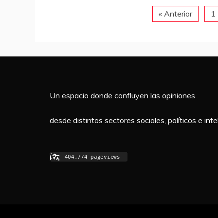
o
p
rti
« Anterior
1
o
p
r
k
Un espacio donde confluyen las opiniones
desde distintos sectores sociales, políticos e in