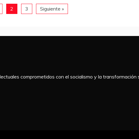
2
3
Siguiente »
telectuales comprometidos con el socialismo y la transformación s