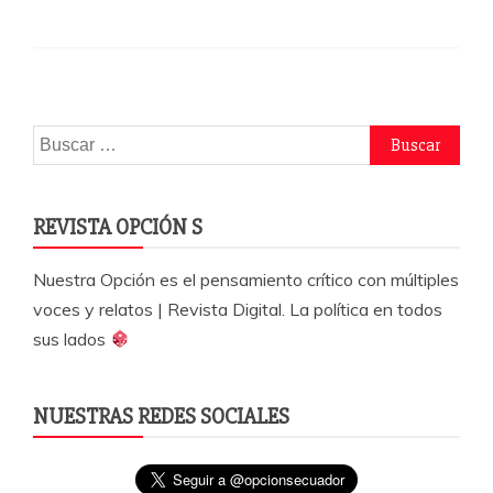
e
er
s
p
b
A
a
o
p
rti
o
p
r
Buscar:
k
REVISTA OPCIÓN S
Nuestra Opción es el pensamiento crítico con múltiples
voces y relatos | Revista Digital. La política en todos
sus lados
NUESTRAS REDES SOCIALES