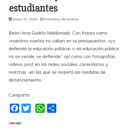
estudiantes
mayo 27, 2020
6 minutos de lectura
Belen Irina Gudiño Maldonado. Con frases como
«nuestros sueños no caben en su presupuesto», «yo
defiendo la educación pública» o «la educación pública
no se vende, se defiende”, así como con fotografías,
videos, post en las redes sociales, cacerolazos y
marchas -en las que se respetó las medidas de
distanciamiento
Comparte:
F
T
W
C
a
w
h
o
Leer más
c
itt
at
m