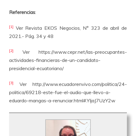
Referencias
:
[1]
Ver Revista EKOS Negocios, N° 323 de abril de
2021.- Pág. 34 y 48
[2]
Ver https://www.cepr.net/las-preocupantes-
actividades-financieras-de-un-candidato-
presidencial-ecuatoriano/
[3]
Ver http://www.ecuadorenvivo.com/politica/24-
politica/69218-este-fue-el-audio-que-llevo-a-
eduardo-mangas-a-renunciar.html#.YIjaJ7UzY2w