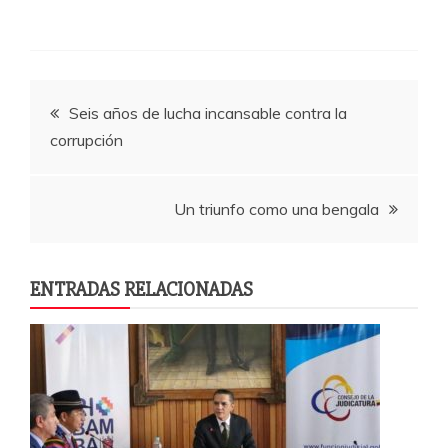
a
w
h
o
c
itt
at
m
e
er
s
p
Navegación
b
A
a
Seis años de lucha incansable contra la
o
p
rti
corrupción
de
o
p
r
k
entradas
Un triunfo como una bengala
ENTRADAS RELACIONADAS