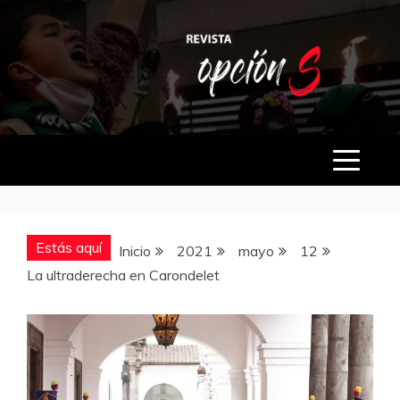
Saltar
al
contenido
OPCIÓN S
Estás aquí
Inicio
2021
mayo
12
La ultraderecha en Carondelet