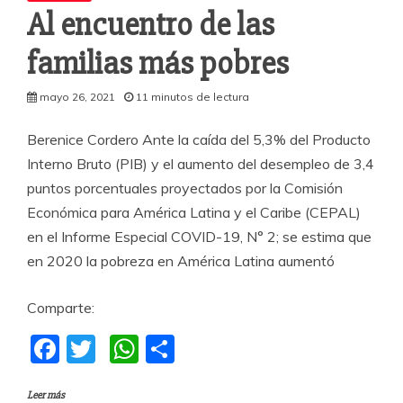
Al encuentro de las
familias más pobres
mayo 26, 2021
11 minutos de lectura
Berenice Cordero Ante la caída del 5,3% del Producto
Interno Bruto (PIB) y el aumento del desempleo de 3,4
puntos porcentuales proyectados por la Comisión
Económica para América Latina y el Caribe (CEPAL)
en el Informe Especial COVID-19, N° 2; se estima que
en 2020 la pobreza en América Latina aumentó
Comparte:
F
T
W
C
a
w
h
o
Leer más