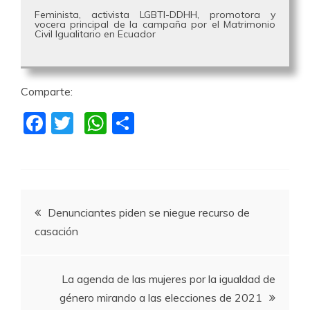
Feminista, activista LGBTI-DDHH, promotora y
vocera principal de la campaña por el Matrimonio
Civil Igualitario en Ecuador
Comparte:
F
T
W
C
a
w
h
o
c
itt
at
m
e
er
s
p
Navegación
b
A
a
Denunciantes piden se niegue recurso de
o
p
rti
casación
de
o
p
r
k
entradas
La agenda de las mujeres por la igualdad de
género mirando a las elecciones de 2021