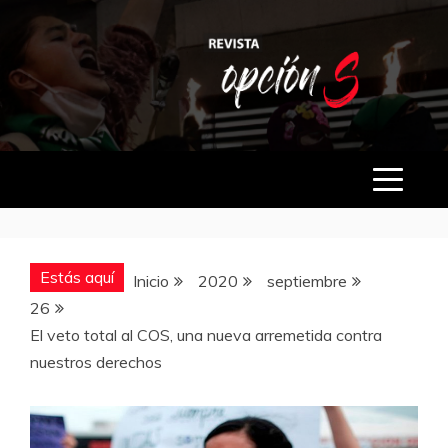
Saltar
al
contenido
OPCIÓN S
Estás aquí
Inicio
2020
septiembre
26
El veto total al COS, una nueva arremetida contra
nuestros derechos