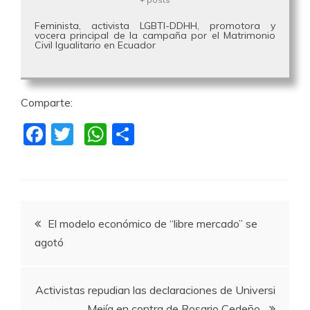
Feminista, activista LGBTI-DDHH, promotora y
vocera principal de la campaña por el Matrimonio
Civil Igualitario en Ecuador
Comparte:
F
T
W
C
a
w
h
o
c
itt
at
m
e
er
s
p
Navegación
b
A
a
El modelo económico de “libre mercado” se
o
p
rti
agotó
de
o
p
r
k
entradas
Activistas repudian las declaraciones de Universi
Mejía en contra de Rosario Cedeño.