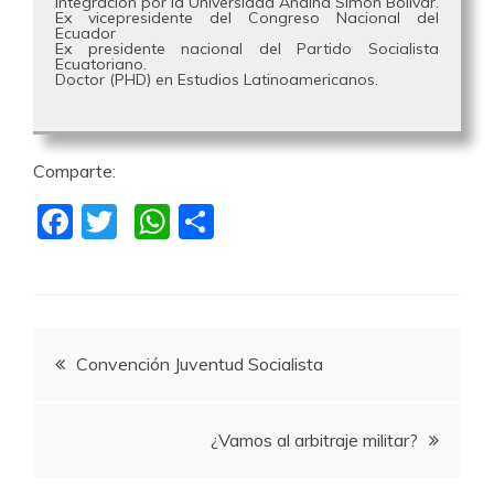
Integración por la Universidad Andina Simón Bolivar.
Ex vicepresidente del Congreso Nacional del
Ecuador
Ex presidente nacional del Partido Socialista
Ecuatoriano.
Doctor (PHD) en Estudios Latinoamericanos.
Comparte:
F
T
W
C
a
w
h
o
c
itt
at
m
e
er
s
p
Navegación
b
A
a
Convención Juventud Socialista
o
p
rti
de
o
p
r
¿Vamos al arbitraje militar?
k
entradas