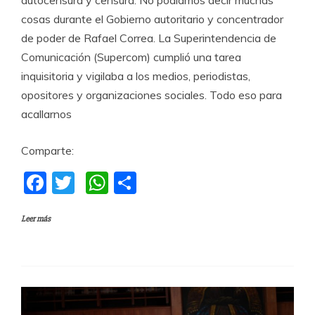
autocensura y censura. No podíamos decir muchas
cosas durante el Gobierno autoritario y concentrador
de poder de Rafael Correa. La Superintendencia de
Comunicación (Supercom) cumplió una tarea
inquisitoria y vigilaba a los medios, periodistas,
opositores y organizaciones sociales. Todo eso para
acallarnos
Comparte:
F
T
W
C
a
w
h
o
Leer más
c
itt
at
m
e
er
s
p
b
A
a
o
p
rti