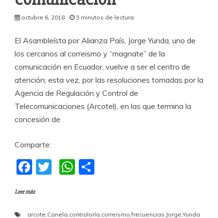
octubre 6, 2018
3 minutos de lectura
El Asambleísta por Alianza País, Jorge Yunda, uno de
los cercanos al correismo y “magnate” de la
comunicación en Ecuador, vuelve a ser el centro de
atención; esta vez, por las resoluciones tomadas por la
Agencia de Regulación y Control de
Telecomunicaciones (Arcotel), en las que termina la
concesión de
Comparte:
F
T
W
C
a
w
h
o
Leer más
c
itt
at
m
e
er
s
p
arcote
,
Canela
,
contraloría
,
correismo
,
frecuencias
,
Jorge
,
Yunda