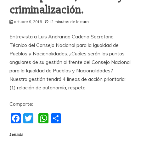
criminalización.
octubre 9, 2018
12 minutos de lectura
Entrevista a Luis Andrango Cadena Secretario
Técnico del Consejo Nacional para la Igualdad de
Pueblos y Nacionalidades. ¿Cuáles serán los puntos
angulares de su gestión al frente del Consejo Nacional
para la Igualdad de Pueblos y Nacionalidades?
Nuestra gestión tendrá 4 líneas de acción prioritaria:
(1) relación de autonomía, respeto
Comparte:
F
T
W
C
a
w
h
o
Leer más
c
itt
at
m