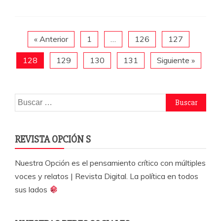
b
A
a
o
p
rti
o
p
r
« Anterior
1
…
126
127
k
128
129
130
131
Siguiente »
Buscar:
REVISTA OPCIÓN S
Nuestra Opción es el pensamiento crítico con múltiples
voces y relatos | Revista Digital. La política en todos
sus lados