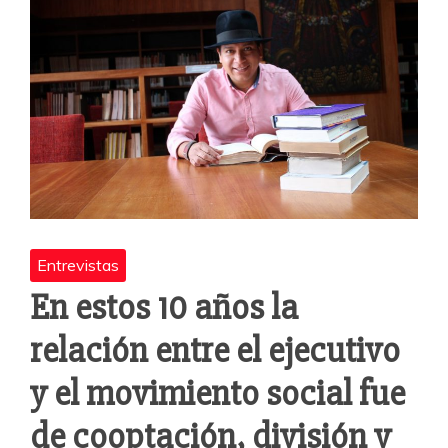
o
p
r
k
Entrevistas
En estos 10 años la
relación entre el ejecutivo
y el movimiento social fue
de cooptación, división y