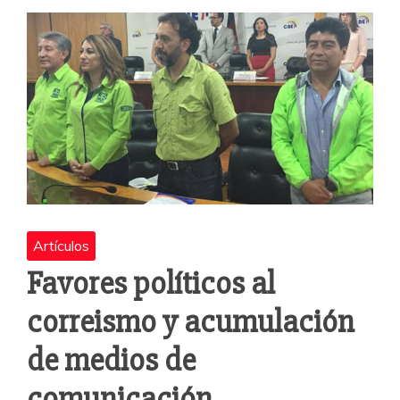
o
p
rti
o
p
r
k
Artículos
Favores políticos al
correismo y acumulación
de medios de
comunicación