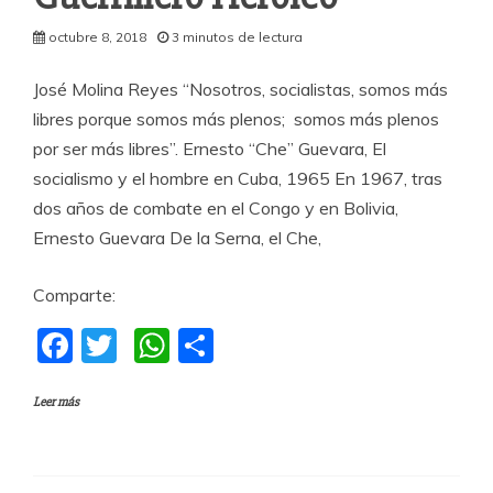
octubre 8, 2018
3 minutos de lectura
José Molina Reyes “Nosotros, socialistas, somos más
libres porque somos más plenos; somos más plenos
por ser más libres”. Ernesto “Che” Guevara, El
socialismo y el hombre en Cuba, 1965 En 1967, tras
dos años de combate en el Congo y en Bolivia,
Ernesto Guevara De la Serna, el Che,
Comparte:
F
T
W
C
a
w
h
o
Leer más
c
itt
at
m
e
er
s
p
b
A
a