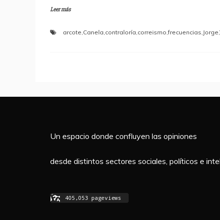
Leer más
c
itt
at
m
e
er
s
p
arcote
,
Canela
,
contraloría
,
correismo
,
frecuencias
,
Jorge
,
b
A
a
o
p
rti
o
p
r
k
Un espacio donde confluyen las opiniones
desde distintos sectores sociales, políticos e in