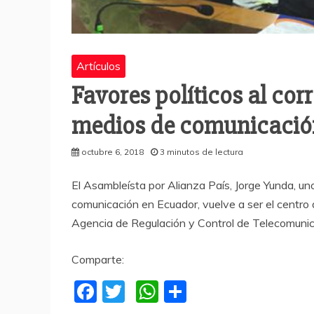
Artículos
Favores políticos al co
medios de comunicació
octubre 6, 2018
3 minutos de lectura
El Asambleísta por Alianza País, Jorge Yunda, un
comunicación en Ecuador, vuelve a ser el centro 
Agencia de Regulación y Control de Telecomunica
Comparte:
F
T
W
C
a
w
h
o