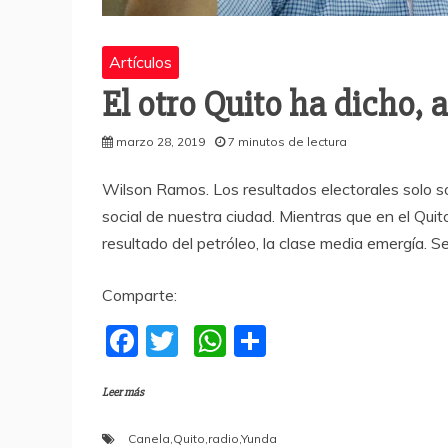
Artículos
El otro Quito ha dicho, 
marzo 28, 2019
7 minutos de lectura
Wilson Ramos. Los resultados electorales solo s
social de nuestra ciudad. Mientras que en el Quito
resultado del petróleo, la clase media emergía. Se
Comparte:
F
T
W
C
a
w
h
o
Leer más
c
itt
at
m
e
er
s
p
Canela
,
Quito
,
radio
,
Yunda