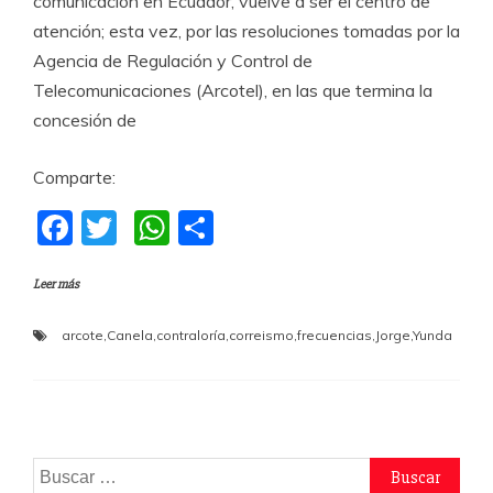
comunicación en Ecuador, vuelve a ser el centro de
atención; esta vez, por las resoluciones tomadas por la
Agencia de Regulación y Control de
Telecomunicaciones (Arcotel), en las que termina la
concesión de
Comparte:
F
T
W
C
a
w
h
o
Leer más
c
itt
at
m
e
er
s
p
arcote
,
Canela
,
contraloría
,
correismo
,
frecuencias
,
Jorge
,
Yunda
b
A
a
o
p
rti
o
p
r
k
Buscar: