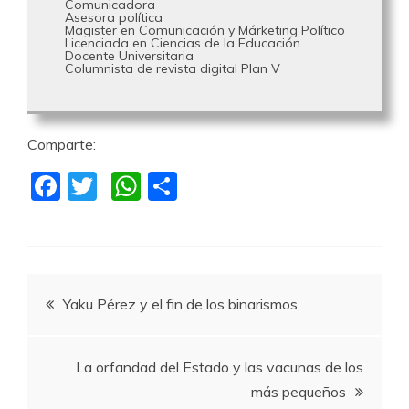
Comunicadora
Asesora política
Magister en Comunicación y Márketing Político
Licenciada en Ciencias de la Educación
Docente Universitaria
Columnista de revista digital Plan V
Comparte:
F
T
W
C
a
w
h
o
c
itt
at
m
e
er
s
p
Navegación
b
A
a
Yaku Pérez y el fin de los binarismos
o
p
rti
de
o
p
r
La orfandad del Estado y las vacunas de los
k
entradas
más pequeños