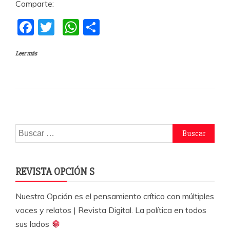
Comparte:
F
T
W
C
a
w
h
o
Leer más
c
itt
at
m
e
er
s
p
b
A
a
o
p
rti
o
p
r
Buscar:
k
REVISTA OPCIÓN S
Nuestra Opción es el pensamiento crítico con múltiples
voces y relatos | Revista Digital. La política en todos
sus lados