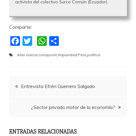
activista del colectivo Surco Común (Ecuador).
Comparte:
F
T
W
C
a
w
h
o
Alan Garcia
,
corrupción
,
Impunidad
,
Perú
,
política
c
itt
at
m
e
er
s
p
b
A
a
Navegación
Entrevista Efrén Guerrero Salgado
o
p
rti
o
p
r
de
k
¿Sector privado motor de la economía?
entradas
ENTRADAS RELACIONADAS