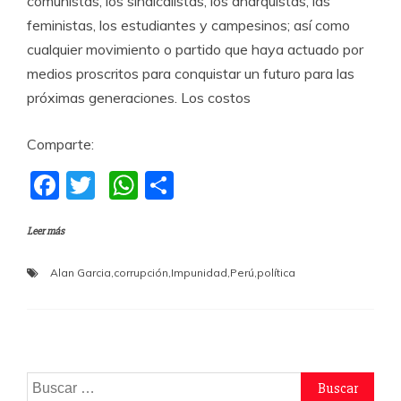
comunistas, los sindicalistas, los anarquistas, las
feministas, los estudiantes y campesinos; así como
cualquier movimiento o partido que haya actuado por
medios proscritos para conquistar un futuro para las
próximas generaciones. Los costos
Comparte:
F
T
W
C
a
w
h
o
Leer más
c
itt
at
m
e
er
s
p
Alan Garcia
,
corrupción
,
Impunidad
,
Perú
,
política
b
A
a
o
p
rti
o
p
r
k
Buscar: