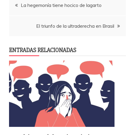
Navegación
La hegemonía tiene hocico de lagarto
o
p
rti
o
p
r
de
k
El triunfo de la ultraderecha en Brasil
entradas
ENTRADAS RELACIONADAS