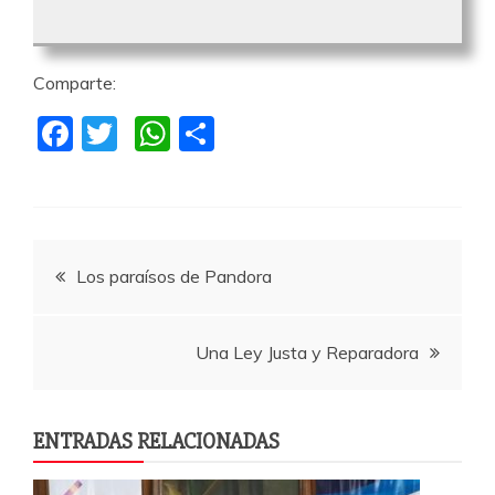
Comparte:
F
T
W
C
a
w
h
o
c
itt
at
m
e
er
s
p
Navegación
b
A
a
Los paraísos de Pandora
o
p
rti
de
o
p
r
Una Ley Justa y Reparadora
k
entradas
ENTRADAS RELACIONADAS