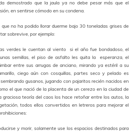
queda demostrado que la jaula ya no debe pesar más que el
isión, en sentirse cómodo en su condena.
o que no ha podido llorar duerme bajo 30 toneladas grises de
tar sobrevive, por ejemplo:
sas verdes le cuentan al viento si el año fue bondadoso, el
as semillas, el piso de asfalto les quita la esperanza, el
mbar entre sus arrugas de anciano, mirando ya estéril a su
arillo, ciego aún con cosquillas, partes seco y pelado es
, sembrando gusanos, jugando con pajaritos recién nacidos en
como el que nació de la placenta de un cerezo en la ciudad de
 graciosa teoría del caos los hace retoñar entre los autos, la
 vegetación, todos ellos convertidos en letreros para mejorar el
prohibiciones:
oducirse y morir, solamente use los espacios destinados para