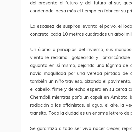
del presente al futuro y del futuro al sur, 
condenado, pesa más el tiempo en fabricar su pr
La escasez de suspiros levanta el polvo, el lod
concreto, cada 10 metros cuadrados un árbol mili
Un álamo a principios del invierno, sus maripo
viento le reclama golpeando y arrancándole un
aguanta en sí mismo, dejando una lágrima de á
novia maquillada por una vereda pintada de am
también un niño travieso, alzando el pavimento
el cabello, firme y derecho espera en su cerca 
Chernóbil, mientras paría un capulí en Ambato, la
radiación o los oficinistas, el agua, el aire, la
tránsito. Toda la ciudad es un enorme letrero de 
Se garantiza a todo ser vivo nacer crecer, repr