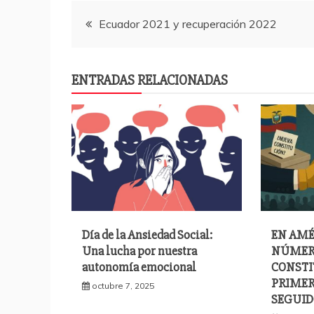
e
er
s
p
Navegación
b
A
a
Ecuador 2021 y recuperación 2022
o
p
rti
de
o
p
r
ENTRADAS RELACIONADAS
k
entradas
Día de la Ansiedad Social:
EN AMÉ
Una lucha por nuestra
NÚMER
autonomía emocional
CONSTI
PRIMER
octubre 7, 2025
SEGUID