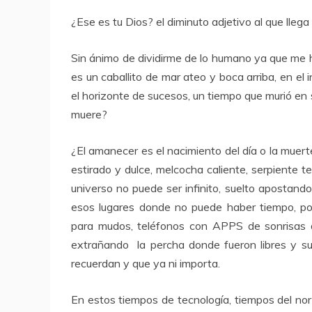
¿Ese es tu Dios? el diminuto adjetivo al que lleg
Sin ánimo de dividirme de lo humano ya que me ha
es un caballito de mar ateo y boca arriba, en el 
el horizonte de sucesos, un tiempo que murió e
muere?
¿El amanecer es el nacimiento del día o la muer
estirado y dulce, melcocha caliente, serpiente t
universo no puede ser infinito, suelto apostand
esos lugares donde no puede haber tiempo, podría
para mudos, teléfonos con APPS de sonrisas 
extrañando la percha donde fueron libres y su 
recuerdan y que ya ni importa.
En estos tiempos de tecnología, tiempos del n