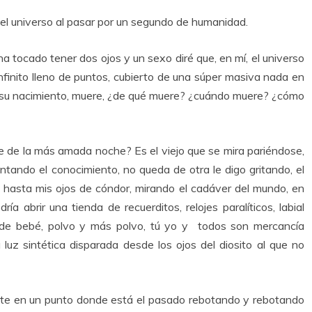
a el universo al pasar por un segundo de humanidad.
 tocado tener dos ojos y un sexo diré que, en mí, el universo
infinito lleno de puntos, cubierto de una súper masiva nada en
n su nacimiento, muere, ¿de qué muere? ¿cuándo muere? ¿cómo
te de la más amada noche? Es el viejo que se mira pariéndose,
entando el conocimiento, no queda de otra le digo gritando, el
o hasta mis ojos de cóndor, mirando el cadáver del mundo, en
 abrir una tienda de recuerditos, relojes paralíticos, labial
de bebé, polvo y más polvo, tú yo y todos son mercancía
luz sintética disparada desde los ojos del diosito al que no
orte en un punto donde está el pasado rebotando y rebotando