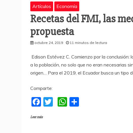
Artículos
Economía
Recetas del FMI, las me
propuesta
octubre 24, 2019
11 minutos de lectura
Edison Estévez C. Comienzo por la conclusión: 
a la población, no solo que no eran necesarias si
origen… Para el 2019, el Ecuador busca un tipo 
Comparte:
F
T
W
C
a
w
h
o
Leer más
c
itt
at
m
e
er
s
p