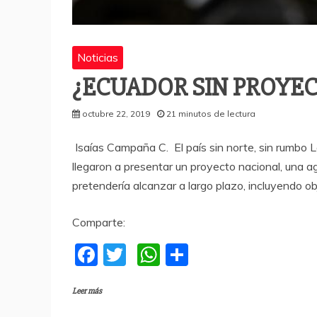
Noticias
¿ECUADOR SIN PROYE
octubre 22, 2019
21 minutos de lectura
Isaías Campaña C. El país sin norte, sin rumbo La
llegaron a presentar un proyecto nacional, una ag
pretendería alcanzar a largo plazo, incluyendo ob
Comparte:
F
T
W
C
a
w
h
o
Leer más
c
itt
at
m