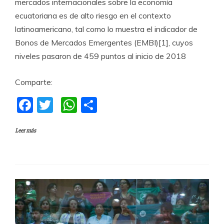
mercados internacionales sobre la economía
ecuatoriana es de alto riesgo en el contexto
latinoamericano, tal como lo muestra el indicador de
Bonos de Mercados Emergentes (EMBI)[1], cuyos
niveles pasaron de 459 puntos al inicio de 2018
Comparte:
F
T
W
C
a
w
h
o
Leer más
c
itt
at
m
e
er
s
p
b
A
a
o
p
rti
o
p
r
k