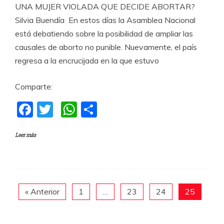
UNA MUJER VIOLADA QUE DECIDE ABORTAR?
Silvia Buendía En estos días la Asamblea Nacional
está debatiendo sobre la posibilidad de ampliar las
causales de aborto no punible. Nuevamente, el país
regresa a la encrucijada en la que estuvo
Comparte:
F
T
W
C
a
w
h
o
Leer más
c
itt
at
m
e
er
s
p
b
A
a
o
p
rti
« Anterior
1
…
23
24
25
o
p
r
k