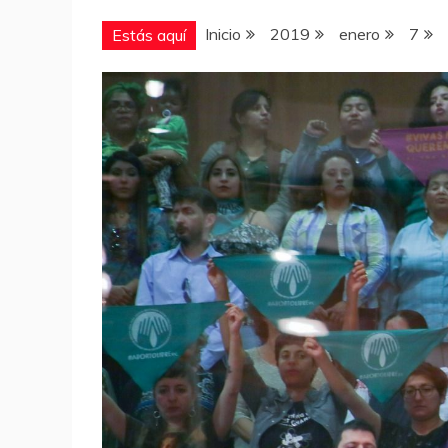
Inicio
2019
enero
7
Estás aquí