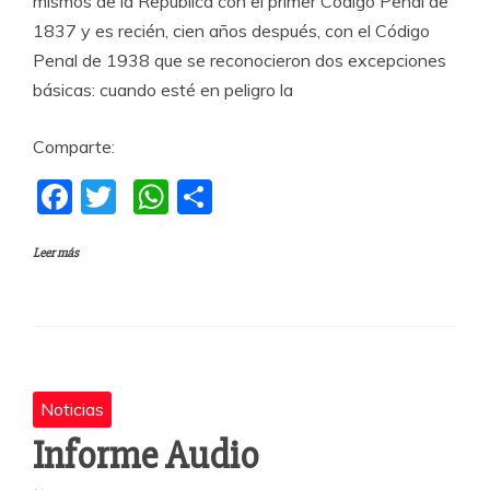
mismos de la República con el primer Código Penal de
1837 y es recién, cien años después, con el Código
Penal de 1938 que se reconocieron dos excepciones
básicas: cuando esté en peligro la
Comparte:
F
T
W
C
a
w
h
o
Leer más
c
itt
at
m
e
er
s
p
b
A
a
o
p
rti
o
p
r
Noticias
k
Informe Audio