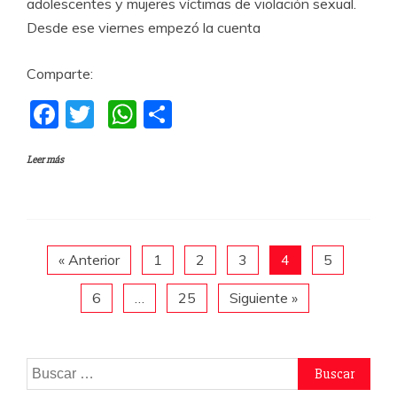
adolescentes y mujeres víctimas de violación sexual.
Desde ese viernes empezó la cuenta
Comparte:
F
T
W
C
a
w
h
o
Leer más
c
itt
at
m
e
er
s
p
b
A
a
o
p
rti
« Anterior
1
2
3
4
5
o
p
r
6
…
25
Siguiente »
k
Buscar: