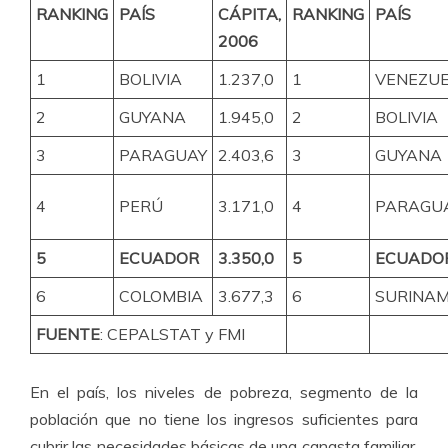
RANKING
PAÍS
CÁPITA,
RANKING
PAÍS
2006
1
BOLIVIA
1.237,0
1
VENEZU
2
GUYANA
1.945,0
2
BOLIVIA
3
PARAGUAY
2.403,6
3
GUYANA
4
PERÚ
3.171,0
4
PARAGU
5
ECUADOR
3.350,0
5
ECUADO
6
COLOMBIA
3.677,3
6
SURINA
FUENTE
: CEPALSTAT y FMI
En el país, los niveles de pobreza, segmento de la
población que no tiene los ingresos suficientes para
cubrir las necesidades básicas de una canasta familiar,