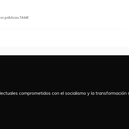
or
,
públicas
,
TAME
telectuales comprometidos con el socialismo y la transformación s