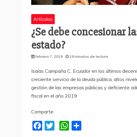
Artículos
¿Se debe concesionar la
estado?
febrero 7, 2019
19 minutos de lectura
Isaías Campaña C. Ecuador en los últimos decenio
creciente servicio de la deuda pública, altos niv
gestión de las empresas públicas y deficiente ad
fiscal en el año 2019
Comparte:
F
T
W
C
a
w
h
o