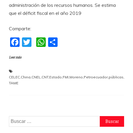
administración de los recursos humanos. Se estima
que el déficit fiscal en el año 2019
Comparte:
F
T
W
C
a
w
h
o
Leer más
c
itt
at
m
e
er
s
p
b
A
a
CELEC
,
China
,
CNEL
,
CNT
,
Estado
,
FMI
,
Moreno
,
Petroecuador
,
públicas
,
TAME
o
p
rti
o
p
r
k
Buscar: