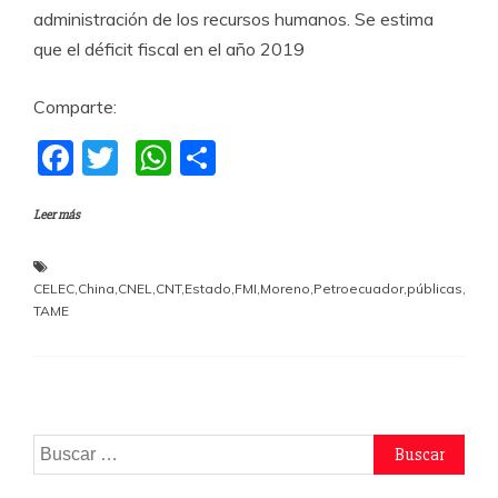
administración de los recursos humanos. Se estima
que el déficit fiscal en el año 2019
Comparte:
F
T
W
C
a
w
h
o
Leer más
c
itt
at
m
e
er
s
p
b
A
a
CELEC
,
China
,
CNEL
,
CNT
,
Estado
,
FMI
,
Moreno
,
Petroecuador
,
públicas
,
TAME
o
p
rti
o
p
r
k
Buscar: