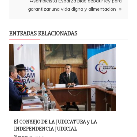
Asambleísta Esparza pide debatir ley para
k
entradas
garantizar una vida digna y alimentación
ENTRADAS RELACIONADAS
El CONSEJO DE LA JUDICATURA y LA
INDEPENDENCIA JUDICIAL
mayo 20, 2026