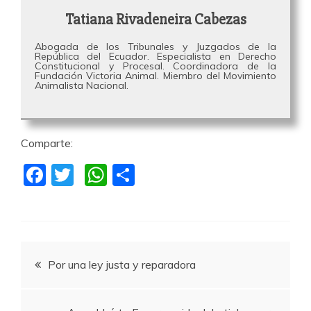
Tatiana Rivadeneira Cabezas
Abogada de los Tribunales y Juzgados de la
República del Ecuador. Especialista en Derecho
Constitucional y Procesal. Coordinadora de la
Fundación Victoria Animal. Miembro del Movimiento
Animalista Nacional.
Comparte:
F
T
W
C
a
w
h
o
c
itt
at
m
e
er
s
p
Navegación
b
A
a
Por una ley justa y reparadora
o
p
rti
de
o
p
r