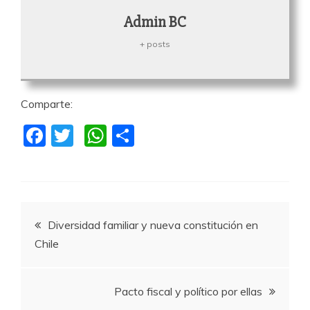
Admin BC
+ posts
Comparte:
F
T
W
C
a
w
h
o
c
itt
at
m
e
er
s
p
Navegación
b
A
a
Diversidad familiar y nueva constitución en
o
p
rti
Chile
de
o
p
r
k
entradas
Pacto fiscal y político por ellas