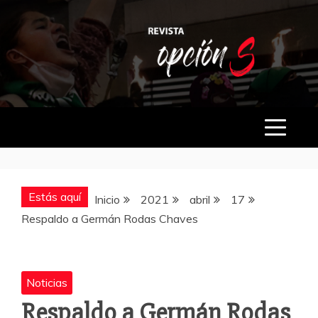
Saltar
al
contenido
OPCIÓN S
Estás aquí
Inicio
2021
abril
17
Respaldo a Germán Rodas Chaves
Noticias
Respaldo a Germán Rodas