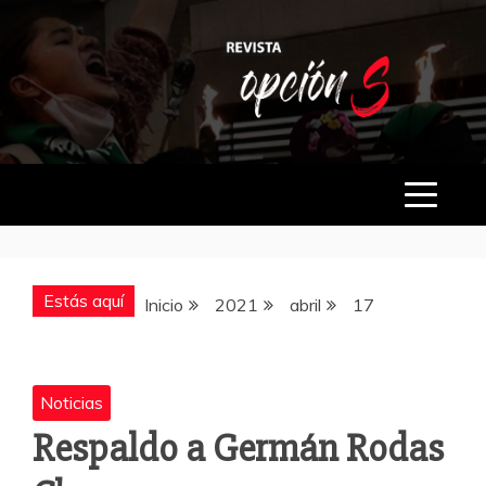
Saltar
al
contenido
OPCIÓN S
Estás aquí
Inicio
2021
abril
17
Noticias
Respaldo a Germán Rodas