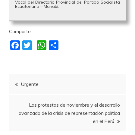
Vocal del Directorio Provincial del Partido Socialista
Ecuatoriano – Manabí.
Comparte:
F
T
W
C
a
w
h
o
c
itt
at
m
e
er
s
p
Navegación
b
A
a
Urgente
o
p
rti
de
o
p
r
Las protestas de noviembre y el desarrollo
k
entradas
avanzado de la crisis de representación política
en el Perú