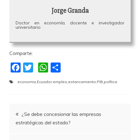
Jorge Granda
Doctor en economía, docente e investigador
universitario
Comparte:
F
T
W
C
a
w
h
o
economia
,
Ecuador
,
empleo
,
estancamiento
,
PIB
,
política
c
itt
at
m
e
er
s
p
b
A
a
Navegación
¿Se debe concesionar las empresas
o
p
rti
estratégicas del estado?
o
p
r
de
k