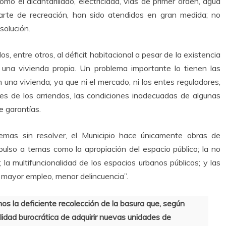
o el alcantarillado, electricidad, vías de primer orden, agua
arte de recreación, han sido atendidos en gran medida; no
solución.
s, entre otros, al déficit habitacional a pesar de la existencia
una vivienda propia. Un problema importante lo tienen las
una vivienda; ya que ni el mercado, ni los entes reguladores,
res de los arriendos, las condiciones inadecuadas de algunas
e garantías.
lemas sin resolver, el Municipio hace únicamente obras de
impulso a temas como la apropiación del espacio público; la no
la multifuncionalidad de los espacios urbanos públicos; y las
a mayor empleo, menor delincuencia”.
s la deficiente recolección de la basura que, según
lidad burocrática de adquirir nuevas unidades de