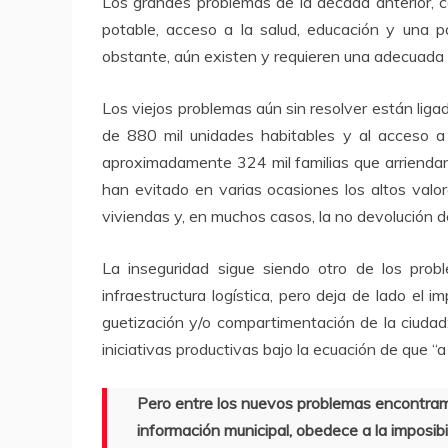
Los grandes problemas de la década anterior, com
potable, acceso a la salud, educación y una p
obstante, aún existen y requieren una adecuada 
Los viejos problemas aún sin resolver están ligado
de 880 mil unidades habitables y al acceso a 
aproximadamente 324 mil familias que arriendan 
han evitado en varias ocasiones los altos valo
viviendas y, en muchos casos, la no devolución d
La inseguridad sigue siendo otro de los prob
infraestructura logística, pero deja de lado el 
guetización y/o compartimentación de la ciudad; 
iniciativas productivas bajo la ecuación de que “
Pero entre los nuevos problemas encontramo
información municipal, obedece a la imposibi