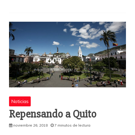
e
er
s
p
b
A
a
o
p
rti
o
p
r
k
Noticias
Repensando a Quito
noviembre 26, 2018
7 minutos de lectura