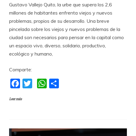
Gustavo Vallejo Quito, la urbe que supera los 2,6
millones de habitantes enfrenta viejos y nuevos
problemas, propios de su desarrollo. Una breve
pincelada sobre los viejos y nuevos problemas de la
ciudad son necesarios para pensar en la capital como
un espacio vivo, diverso, solidario, productivo,
ecológico y humano,
Comparte:
F
T
W
C
a
w
h
o
Leer más
c
itt
at
m
e
er
s
p
b
A
a
o
p
rti