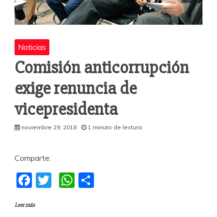
Noticias
Comisión anticorrupción
exige renuncia de
vicepresidenta
noviembre 29, 2018
1 minuto de lectura
Comparte:
F
T
W
C
a
w
h
o
Leer más
c
itt
at
m