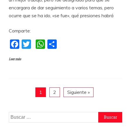
encargara de dar seguimiento a varios temas, pero
ocurre que se ha ido, «se fue», qué presiones habrá
Comparte:
F
T
W
C
a
w
h
o
Leer más
c
itt
at
m
e
er
s
p
b
A
a
o
p
rti
1
2
Siguiente »
o
p
r
k
Buscar: