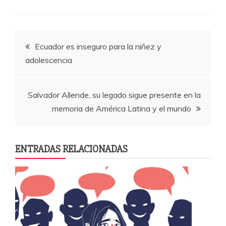
c
itt
at
m
e
er
s
p
Navegación
b
A
a
Ecuador es inseguro para la niñez y
o
p
rti
adolescencia
de
o
p
r
k
entradas
Salvador Allende, su legado sigue presente en la
memoria de América Latina y el mundo
ENTRADAS RELACIONADAS