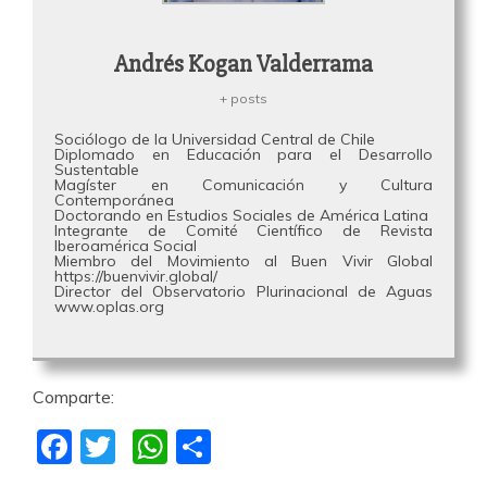
Andrés Kogan Valderrama
+ posts
Sociólogo de la Universidad Central de Chile
Diplomado en Educación para el Desarrollo
Sustentable
Magíster en Comunicación y Cultura
Contemporánea
Doctorando en Estudios Sociales de América Latina
Integrante de Comité Científico de Revista
Iberoamérica Social
Miembro del Movimiento al Buen Vivir Global
https://buenvivir.global/
Director del Observatorio Plurinacional de Aguas
www.oplas.org
Comparte:
F
T
W
C
a
w
h
o