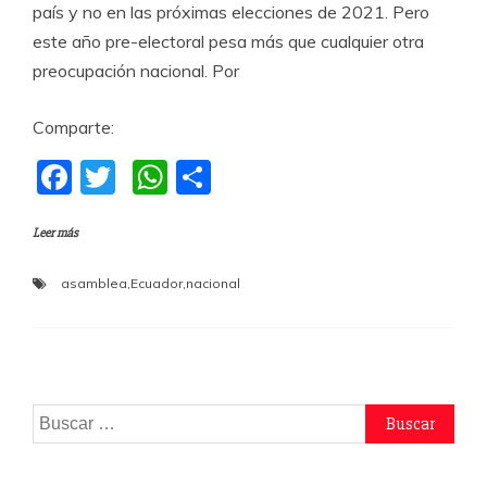
país y no en las próximas elecciones de 2021. Pero
este año pre-electoral pesa más que cualquier otra
preocupación nacional. Por
Comparte:
F
T
W
C
a
w
h
o
Leer más
c
itt
at
m
e
er
s
p
asamblea
,
Ecuador
,
nacional
b
A
a
o
p
rti
o
p
r
k
Buscar: