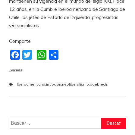
mantienen su vigencia en el mundo del siglo XXI. Hace
12 años, en la Cumbre Iberoamericana de Santiago de
Chile, los jefes de Estado de izquierda, progresistas
y/o socialistas
Comparte:
F
T
W
C
a
w
h
o
Leer más
c
itt
at
m
e
er
s
p
Iberoamericana
,
irrupción
,
neoliberalismo
,
odebrech
b
A
a
o
p
rti
o
p
r
k
Buscar: